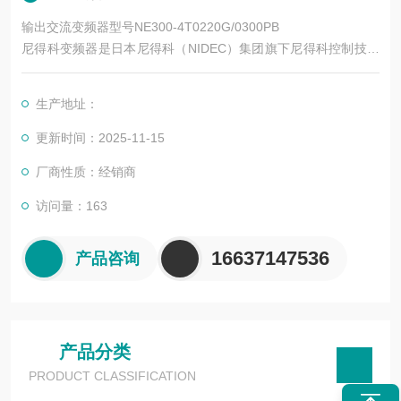
输出交流变频器型号NE300-4T0220G/0300PB
尼得科变频器是日本尼得科（NIDEC）集团旗下尼得科控制技术
（Control Techniques，简称尼得科 CT）的核心产品系列，专注
于工业自动化运动控制领域，拥有近 50 年的技术积累。其产品
生产地址：
涵盖低压交流变频、中压交流变频、运动控制、直流驱动等类
别，广泛应用于电梯、起重、机床、纺织、印刷、物流、化工等
更新时间：2025-11-15
数十个行业。
厂商性质：经销商
访问量：163
16637147536
产品咨询
产品分类
PRODUCT CLASSIFICATION