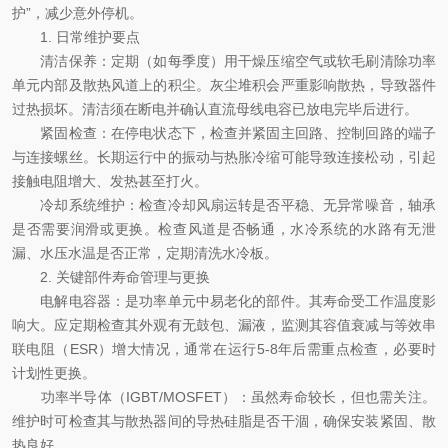
护”，减少意外停机。
1. 日常维护要点
清洁保养：定期（如每季度）用干燥压缩空气或软毛刷清除功率
单元内部及散热风道上的积尘。灰尘堆积会严重影响散热，导致器件
过热损坏。清洁须在断电并确认直流母线电容已放电完毕后进行。
紧固检查：在停电状态下，检查并紧固主回路、控制回路的端子
与连接螺丝。长期运行中的振动与热胀冷缩可能导致连接松动，引起
接触电阻增大、发热甚至打火。
冷却系统维护：检查冷却风扇运转是否平稳、无异常噪音，轴承
是否需要润滑或更换。检查风道是否畅通，水冷系统的水路有无泄
漏、水压水温是否正常，定期清洗水冷板。
2. 关键部件寿命管理与更换
电解电容器：是功率单元中易老化的部件。其寿命受工作温度影
响大。应定期检查其外观有无鼓包、漏液，监测其容值衰减与等效串
联电阻（ESR）增大情况，通常在运行5-8年后需重点检查，必要时
计划性更换。
功率半导体（IGBT/MOSFET）：虽然寿命较长，但也需关注。
维护时可检查其与散热器间的导热硅脂是否干涸，确保安装紧固、散
热良好。