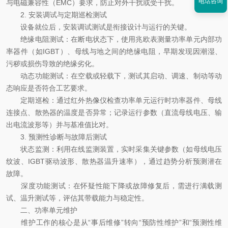
电话咨询
与电磁兼容性（EMC）要求，防止对外干扰或受干扰。
2. 安装调试与定期巡检测试
设备就位后，安装调试测试是衔接设计与运行的关键。
绝缘电阻测试：在断电状态下，使用兆欧表测量功率单元内部功
率器件（如IGBT）、母线与地之间的绝缘电阻，早期发现因潮湿、
污秽或损伤导致的绝缘劣化。
动态功能测试：在空载或轻载下，测试其启动、调速、制动等动
态响应是否符合工艺要求。
定期巡检：通过红外热像仪检查功率单元运行时功率器件、母线
连接点、散热器的温度是否异常；记录运行参数（直流母线电压、输
出电流波形等）并与基准值比对。
3. 预测性诊断与故障后测试
状态监测：利用在线监测装置，实时采集关键参数（如母线电压
纹波、IGBT驱动波形、散热器温升速率），通过趋势分析预测潜在
故障。
深度功能测试：在怀疑性能下降或故障修复后，需进行满载测
试、温升测试等，评估其带载能力与稳定性。
二、功率单元维护
维护工作的核心是从“事后维修”转向“预防性维护”和“预测性维