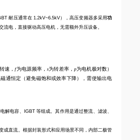
 耐压通常在 1.2kV~6.5kV），高压变频器多采用
功
交流电，直接驱动高压电机，无需额外升压设备。
转速，
为电源频率，
为转差率，
为电机极对数）
f
s
p
机磁通恒定（避免磁饱和或效率下降），需使输出电
解电容、IGBT 等组成。其作用是通过整流、滤波、
变成直流。根据封装形式和应用场景不同，内部二极管