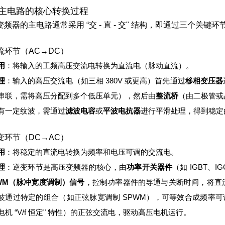
主电路的核心转换过程
变频器的主电路通常采用 “交 - 直 - 交" 结构，即通过三个关键
整流环节（AC→DC）
用
：将输入的工频高压交流电转换为直流电（脉动直流）。
理
：
输入的高压交流电（如三相 380V 或更高）首先通过
移相变压器
串联，需将高压分配到多个低压单元），然后由
整流桥
（由二极管或
有一定纹波，需通过
滤波电容
或
平波电抗器
进行平滑处理，得到稳定
逆变环节（DC→AC）
用
：将稳定的直流电转换为频率和电压可调的交流电。
理
：
逆变环节是高压变频器的核心，由
功率开关器件
（如 IGBT、
WM（脉冲宽度调制）信号
，控制功率器件的导通与关断时间，将直
波通过特定的组合（如正弦脉宽调制 SPWM），可等效合成频率可调
电机 “V/f 恒定" 特性）的正弦交流电，驱动高压电机运行。