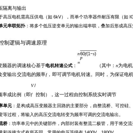
高压隔离与输出
于高压电机需高压供电（如 6kV），而单个功率器件耐压有限（如 IGBT
单元串联拓扑
：将多个低压逆变单元的输出端串联，叠加后形成高压
控制逻辑与调速原理
60
(
1
−
)
n
f
s
p
=
变频器的调速核心基于
电机转速公式
：
（其中：
为电机
n
改变输出交流电的频率
，即可调节电机转速。同时，为保证电
f
/
V
频率成比例（即
控制），这一过程由控制系统实时调节
f
率单元
：是构成高压变频器主回路的主要部分，由整流桥、可控硅、电
变等过程，将输入的高压交流电转变为频率可调的交流电输出。
流桥
：功率单元中的关键部件，内部封装有整流二极管，用于将交流
量和连接方式有所不同，常用的电压等级有 1400V、1800V。