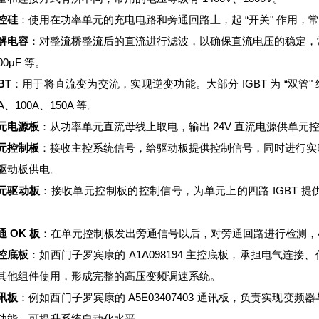
控硅
：使用在功率单元的充电电路和旁通回路上，起 “开关" 作用，常用的
解电容
：对整流桥整流后的直流进行滤波，以确保直流电压的稳定，常见的电
00μF 等。
BT
：用于将直流变为交流，实现逆变功能。大部分 IGBT 为 “双管" 
A、100A、150A 等。
元电源板
：从功率单元直流母线上取电，输出 24V 直流电源供单元
元控制板
：接收主控系统信号，给驱动板提供控制信号，同时进行实
驱动板供电。
元驱动板
：接收单元控制板的控制信号，为单元上的四路 IGBT 
。
通 OK 板
：在单元控制板发出旁通信号以后，对旁通回路进行检测，
控底板
：如西门子罗宾康的 A1A098194 主控底板，承担电气
其他组件使用，形成完整的高压变频调速系统。
讯板
：例如西门子罗宾康的 A5E03407403 通讯板，负责实现
功能，可提升系统自动化水平。