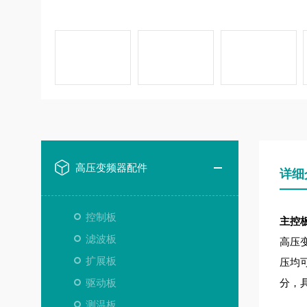
高压变频器配件
详细
控制板
主控板5
滤波板
高压
扩展板
压均
驱动板
分，
测温板