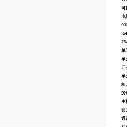
可
电
00
IG
75
单
单
元
单
板
旁
主
套
通
和