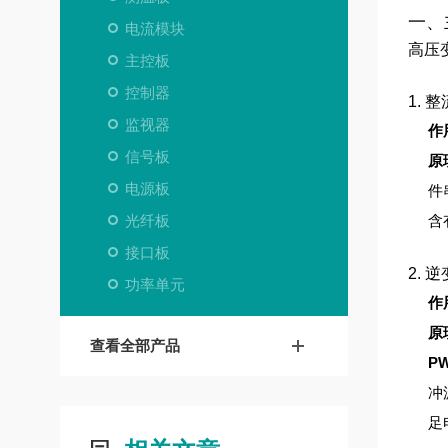
一、
电流模块
高压
主控板
控制器
1. 
监视器
作
信号板
原
电源板
件
光纤板
含
接口板
2. 
功率单元
作
原
查看全部产品
P
冲
足