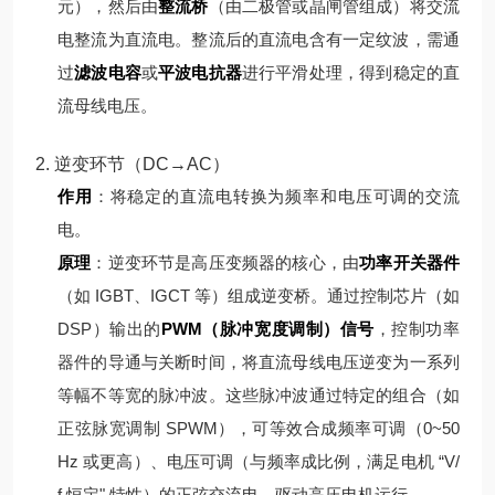
元），然后由
整流桥
（由二极管或晶闸管组成）将交流
电整流为直流电。
整流后的直流电含有一定纹波，需通
过
滤波电容
或
平波电抗器
进行平滑处理，得到稳定的直
流母线电压。
2. 逆变环节（DC→AC）
作用
：将稳定的直流电转换为频率和电压可调的交流
电。
原理
：
逆变环节是高压变频器的核心，由
功率开关器件
（如 IGBT、IGCT 等）组成逆变桥。通过控制芯片（如
DSP）输出的
PWM（脉冲宽度调制）信号
，控制功率
器件的导通与关断时间，将直流母线电压逆变为一系列
等幅不等宽的脉冲波。
这些脉冲波通过特定的组合（如
正弦脉宽调制 SPWM），可等效合成频率可调（0~50
Hz 或更高）、电压可调（与频率成比例，满足电机 “V/
f 恒定" 特性）的正弦交流电，驱动高压电机运行。