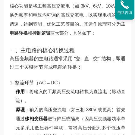
核心功能是将工频高压交流电（如 3kV、6kV、10kV）转
电话咨询
换为频率和电压均可调的高压交流电，以实现电机的无级
调速，达到节能、优化工艺等目的。其运作原理可分为
主
电路转换
和
控制逻辑
两大部分，具体如下：
一、主电路的核心转换过程
高压变频器的主电路通常采用 “交 - 直 - 交" 结构，即通
过三个关键环节完成电能的转换：
1. 整流环节（AC→DC）
作用
：将输入的工频高压交流电转换为直流电（脉动直
流）。
原理
：
输入的高压交流电（如三相 380V 或更高）首先
通过
移相变压器
进行降压或隔离（因高压变频器功率单
元多采用低压器件串联，需将高压分配到多个低压单