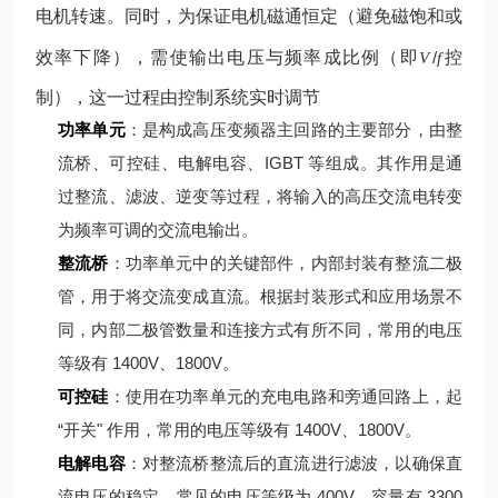
电机转速。同时，为保证电机磁通恒定（避免磁饱和或
效率下降），需使输出电压与频率成比例（即
/
控
V
f
制），这一过程由控制系统实时调节
功率单元
：是构成高压变频器主回路的主要部分，由整
流桥、可控硅、电解电容、IGBT 等组成。其作用是通
过整流、滤波、逆变等过程，将输入的高压交流电转变
为频率可调的交流电输出。
整流桥
：功率单元中的关键部件，内部封装有整流二极
管，用于将交流变成直流。根据封装形式和应用场景不
同，内部二极管数量和连接方式有所不同，常用的电压
等级有 1400V、1800V。
可控硅
：使用在功率单元的充电电路和旁通回路上，起
“开关" 作用，常用的电压等级有 1400V、1800V。
电解电容
：对整流桥整流后的直流进行滤波，以确保直
流电压的稳定，常见的电压等级为 400V，容量有 3300