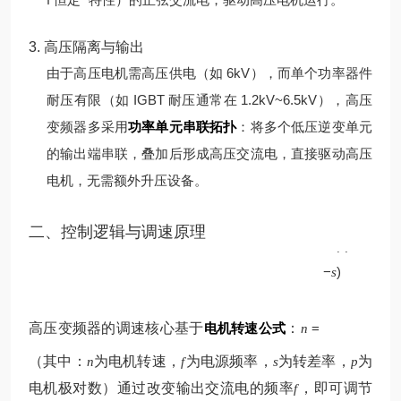
3. 高压隔离与输出
由于高压电机需高压供电（如 6kV），而单个功率器件
耐压有限（如 IGBT 耐压通常在 1.2kV~6.5kV），高压
变频器多采用
功率单元串联拓扑
：将多个低压逆变单元
的输出端串联，叠加后形成高压交流电，直接驱动高压
电机，无需额外升压设备。
p
二、控制逻辑与调速原理
60
(
1
f
−
)
s
高压变频器的调速核心基于
电机转速公式
：
=
n
（其中：
为电机转速，
为电源频率，
为转差率，
为
n
f
s
p
电机极对数）
通过改变输出交流电的频率
，即可调节
f