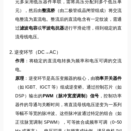
元多采用低压器件串联，需将高压分配到多个低压单
元），然后由
整流桥
（由二极管或晶闸管组成）将交流
电整流为直流电。
整流后的直流电含有一定纹波，需通
过
滤波电容
或
平波电抗器
进行平滑处理，得到稳定的直
流母线电压。
2. 逆变环节（DC→AC）
作用
：将稳定的直流电转换为频率和电压可调的交流
电。
原理
：
逆变环节是高压变频器的核心，由
功率开关器件
（如 IGBT、IGCT 等）组成逆变桥。通过控制芯片（如
DSP）输出的
PWM（脉冲宽度调制）信号
，控制功率
器件的导通与关断时间，将直流母线电压逆变为一系列
等幅不等宽的脉冲波。
这些脉冲波通过特定的组合（如
正弦脉宽调制 SPWM），可等效合成频率可调（0~50
Hz 或更高）、电压可调（与频率成比例，满足电机 “V/