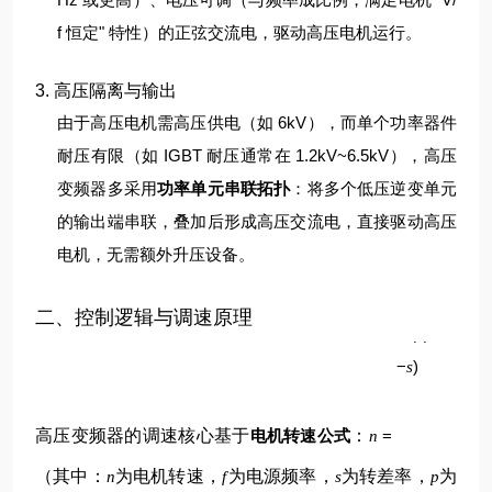
f 恒定" 特性）的正弦交流电，驱动高压电机运行。
3. 高压隔离与输出
由于高压电机需高压供电（如 6kV），而单个功率器件
耐压有限（如 IGBT 耐压通常在 1.2kV~6.5kV），高压
变频器多采用
功率单元串联拓扑
：将多个低压逆变单元
的输出端串联，叠加后形成高压交流电，直接驱动高压
电机，无需额外升压设备。
p
二、控制逻辑与调速原理
60
(
1
f
−
)
s
高压变频器的调速核心基于
电机转速公式
：
=
n
（其中：
为电机转速，
为电源频率，
为转差率，
为
n
f
s
p