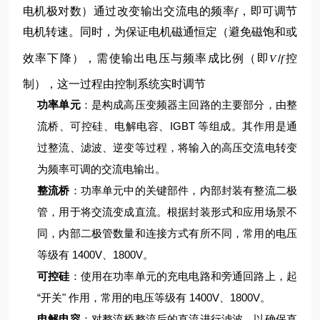
电机极对数）
通过改变输出交流电的频率
，即可调节
f
电机转速。同时，为保证电机磁通恒定（避免磁饱和或
效率下降），需使输出电压与频率成比例（即
/
控
V
f
制），这一过程由控制系统实时调节
功率单元
：是构成高压变频器主回路的主要部分，由整
流桥、可控硅、电解电容、IGBT 等组成。其作用是通
过整流、滤波、逆变等过程，将输入的高压交流电转变
为频率可调的交流电输出。
整流桥
：功率单元中的关键部件，内部封装有整流二极
管，用于将交流变成直流。根据封装形式和应用场景不
同，内部二极管数量和连接方式有所不同，常用的电压
等级有 1400V、1800V。
可控硅
：使用在功率单元的充电电路和旁通回路上，起
“开关" 作用，常用的电压等级有 1400V、1800V。
电解电容
：对整流桥整流后的直流进行滤波，以确保直