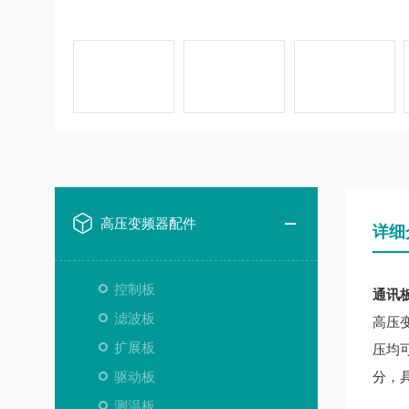
高压变频器配件
详细
控制板
通讯板A
滤波板
高压
扩展板
压均
驱动板
分，
测温板