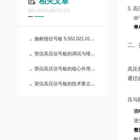
相关文章
3. 
RELATED ARTICLES
由
率
施耐德信号板 5.552.021.01的安装位置与方法详解
二、
荣信高压信号板的调试与维护操作指南
荣信高压信号板的核心作用解读
高压
通过
荣信高压信号板的技术要点与选型策略
压与
功
逆
整
数