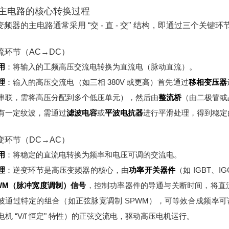
主电路的核心转换过程
变频器的主电路通常采用 “交 - 直 - 交" 结构，即通过三个关键
整流环节（AC→DC）
用
：将输入的工频高压交流电转换为直流电（脉动直流）。
理
：
输入的高压交流电（如三相 380V 或更高）首先通过
移相变压器
串联，需将高压分配到多个低压单元），然后由
整流桥
（由二极管或
有一定纹波，需通过
滤波电容
或
平波电抗器
进行平滑处理，得到稳定
逆变环节（DC→AC）
用
：将稳定的直流电转换为频率和电压可调的交流电。
理
：
逆变环节是高压变频器的核心，由
功率开关器件
（如 IGBT、
WM（脉冲宽度调制）信号
，控制功率器件的导通与关断时间，将直
波通过特定的组合（如正弦脉宽调制 SPWM），可等效合成频率可调
电机 “V/f 恒定" 特性）的正弦交流电，驱动高压电机运行。