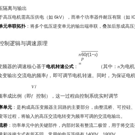
高压隔离与输出
于高压电机需高压供电（如 6kV），而单个功率器件耐压有限（如 IGBT
单元串联拓扑
：将多个低压逆变单元的输出端串联，叠加后形成高压
控制逻辑与调速原理
60
(
1
−
)
n
f
s
p
=
变频器的调速核心基于
电机转速公式
：
（其中：
为电机
n
改变输出交流电的频率
，即可调节电机转速。同时，为保证电
f
/
V
频率成比例（即
控制），这一过程由控制系统实时调节
f
率单元
：是构成高压变频器主回路的主要部分，由整流桥、可控硅、电
变等过程，将输入的高压交流电转变为频率可调的交流电输出。
流桥
：功率单元中的关键部件，内部封装有整流二极管，用于将交流
量和连接方式有所不同，常用的电压等级有 1400V、1800V。