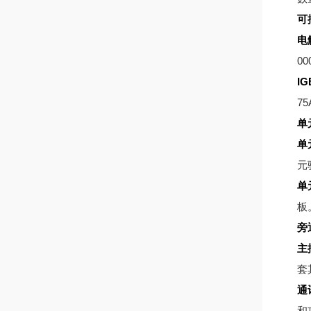
可
电
00
IG
75
单
单
元
单
板
旁
主
套
通
和