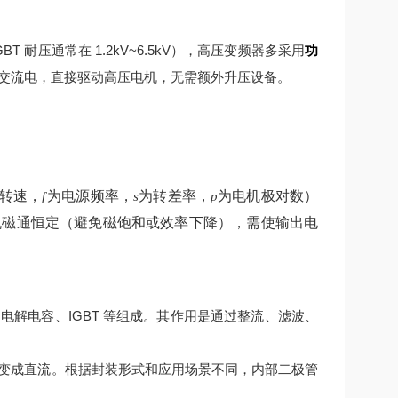
 耐压通常在 1.2kV~6.5kV），高压变频器多采用
功
交流电，直接驱动高压电机，无需额外升压设备。
转速，
为电源频率，
为转差率，
为电机极对数）
f
s
p
机磁通恒定（避免磁饱和或效率下降），需使输出电
解电容、IGBT 等组成。其作用是通过整流、滤波、
变成直流。根据封装形式和应用场景不同，内部二极管