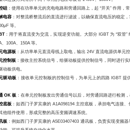
控硅
：使用在功率单元的充电电路和旁通回路上，起 “开关" 作用，常用的
解电容
：对整流桥整流后的直流进行滤波，以确保直流电压的稳定，常见的电
00μF 等。
BT
：用于将直流变为交流，实现逆变功能。大部分 IGBT 为 “双管" 
A、100A、150A 等。
元电源板
：从功率单元直流母线上取电，输出 24V 直流电源供单元
元控制板
：接收主控系统信号，给驱动板提供控制信号，同时进行实
驱动板供电。
元驱动板
：接收单元控制板的控制信号，为单元上的四路 IGBT 
。
通 OK 板
：在单元控制板发出旁通信号以后，对旁通回路进行检测，
控底板
：如西门子罗宾康的 A1A098194 主控底板，承担电气
其他组件使用，形成完整的高压变频调速系统。
讯板
：例如西门子罗宾康的 A5E03407403 通讯板，负责实现
功能，可提升系统自动化水平。