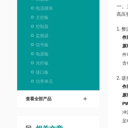
一、
电流模块
高压
主控板
控制器
1. 
监视器
作
信号板
原
电源板
件
光纤板
含
接口板
2. 
功率单元
作
原
查看全部产品
P
冲
足