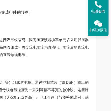
电话咨询
环节完成电能的转换：
扫码加微信
进行降压或隔离（因高压变频器功率单元多采用低压器
晶闸管组成）将交流电整流为直流电。
整流后的直流电
的直流母线电压。
IGCT 等）组成逆变桥。通过控制芯片（如 DSP）输出的
流母线电压逆变为一系列等幅不等宽的脉冲波。
这些脉
（0~50Hz 或更高）、电压可调（与频率成比例，满