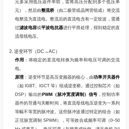
元多采用低压器件串联，需将高压分配到多个低压单
元），然后由
整流桥
（由二极管或晶闸管组成）将交流
电整流为直流电。
整流后的直流电含有一定纹波，需通
过
滤波电容
或
平波电抗器
进行平滑处理，得到稳定的直
流母线电压。
2. 逆变环节（DC→AC）
作用
：将稳定的直流电转换为频率和电压可调的交流
电。
原理
：
逆变环节是高压变频器的核心，由
功率开关器件
（如 IGBT、IGCT 等）组成逆变桥。通过控制芯片（如
DSP）输出的
PWM（脉冲宽度调制）信号
，控制功率
器件的导通与关断时间，将直流母线电压逆变为一系列
等幅不等宽的脉冲波。
这些脉冲波通过特定的组合（如
正弦脉宽调制 SPWM），可等效合成频率可调（0~50
Hz 或更高）、电压可调（与频率成比例，满足电机 “V/