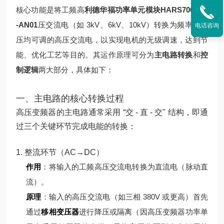
核心功能是将工频高
利德华福功率单元模块HARS700/240
-AN01
压交流电（如 3kV、6kV、10kV）转换为频率和电
电话咨询
压均可调的高压交流电，以实现电机的无级调速，达到节
能、优化工艺等目的。其运作原理可分为
主电路转换
和
控
制逻辑
两大部分，具体如下：
一、主电路的核心转换过程
高压变频器的主电路通常采用 “交 - 直 - 交" 结构，即通
过三个关键环节完成电能的转换：
1. 整流环节（AC→DC）
作用
：将输入的工频高压交流电转换为直流电（脉动直
流）。
原理
：
输入的高压交流电（如三相 380V 或更高）首先
通过
移相变压器
进行降压或隔离（因高压变频器功率单