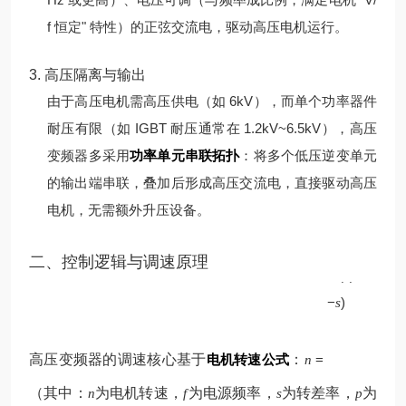
f 恒定" 特性）的正弦交流电，驱动高压电机运行。
3. 高压隔离与输出
由于高压电机需高压供电（如 6kV），而单个功率器件
耐压有限（如 IGBT 耐压通常在 1.2kV~6.5kV），高压
变频器多采用
功率单元串联拓扑
：将多个低压逆变单元
的输出端串联，叠加后形成高压交流电，直接驱动高压
电机，无需额外升压设备。
p
二、控制逻辑与调速原理
60
(
1
f
−
)
s
高压变频器的调速核心基于
电机转速公式
：
=
n
（其中：
为电机转速，
为电源频率，
为转差率，
为
n
f
s
p