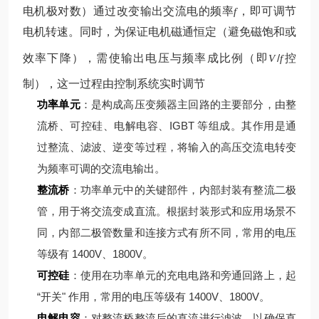
电机极对数）
通过改变输出交流电的频率
，即可调节
f
电机转速。同时，为保证电机磁通恒定（避免磁饱和或
效率下降），需使输出电压与频率成比例（即
/
控
V
f
制），这一过程由控制系统实时调节
功率单元
：是构成高压变频器主回路的主要部分，由整
流桥、可控硅、电解电容、IGBT 等组成。其作用是通
过整流、滤波、逆变等过程，将输入的高压交流电转变
为频率可调的交流电输出。
整流桥
：功率单元中的关键部件，内部封装有整流二极
管，用于将交流变成直流。根据封装形式和应用场景不
同，内部二极管数量和连接方式有所不同，常用的电压
等级有 1400V、1800V。
可控硅
：使用在功率单元的充电电路和旁通回路上，起
“开关" 作用，常用的电压等级有 1400V、1800V。
电解电容
：对整流桥整流后的直流进行滤波，以确保直