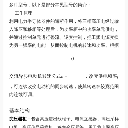
多种型号，以下是部分常见型号的简介：
工作原理
利用电力半导体器件的通断作用，将三相高压电经过输
入降压和移相等处理后，为功率柜中的功率单元供电，
并通过控制单元进行整流、逆变控制，把工频电源变换
p
为另一频率的电能，从而控制电机的转速和功率。根据
60
(
1
f
−
)
s
交流异步电动机转速公式
=
，改变供电频率
n
f
，可连续改变电动机的同步转速，使其转速在较宽范围
内连续可调。
基本结构
变压器柜
：包含高压进出线端子、电流互感器、高压采样
电阻、高压信号采样板、移相变压器等，用于将电网高压