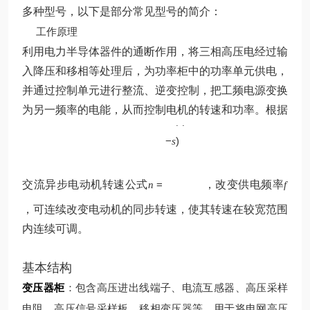
多种型号，以下是部分常见型号的简介：
工作原理
利用电力半导体器件的通断作用，将三相高压电经过输
入降压和移相等处理后，为功率柜中的功率单元供电，
并通过控制单元进行整流、逆变控制，把工频电源变换
p
为另一频率的电能，从而控制电机的转速和功率。根据
60
(
1
f
−
)
s
交流异步电动机转速公式
=
，改变供电频率
n
f
，可连续改变电动机的同步转速，使其转速在较宽范围
内连续可调。
基本结构
变压器柜
：包含高压进出线端子、电流互感器、高压采样
电阻、高压信号采样板、移相变压器等，用于将电网高压