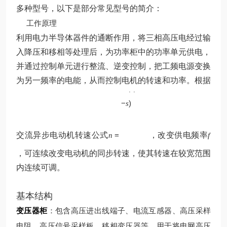
多种型号，以下是部分常见型号的简介：
工作原理
利用电力半导体器件的通断作用，将三相高压电经过输
入降压和移相等处理后，为功率柜中的功率单元供电，
并通过控制单元进行整流、逆变控制，把工频电源变换
p
为另一频率的电能，从而控制电机的转速和功率。根据
60
(
1
f
−
)
s
交流异步电动机转速公式
=
，改变供电频率
n
f
，可连续改变电动机的同步转速，使其转速在较宽范围
内连续可调。
基本结构
变压器柜
：包含高压进出线端子、电流互感器、高压采样
电阻、高压信号采样板、移相变压器等，用于将电网高压