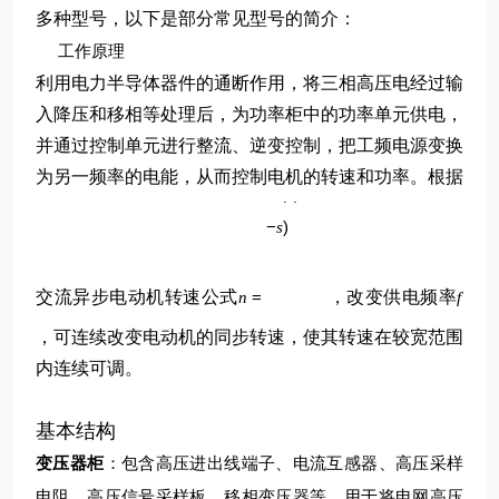
多种型号，以下是部分常见型号的简介：
工作原理
利用电力半导体器件的通断作用，将三相高压电经过输
入降压和移相等处理后，为功率柜中的功率单元供电，
并通过控制单元进行整流、逆变控制，把工频电源变换
p
为另一频率的电能，从而控制电机的转速和功率。根据
60
(
1
f
−
)
s
交流异步电动机转速公式
=
，改变供电频率
n
f
，可连续改变电动机的同步转速，使其转速在较宽范围
内连续可调。
基本结构
变压器柜
：包含高压进出线端子、电流互感器、高压采样
电阻、高压信号采样板、移相变压器等，用于将电网高压