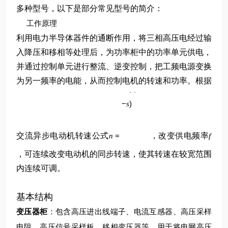
多种型号，以下是部分常见型号的简介：
工作原理
利用电力半导体器件的通断作用，将三相高压电经过输
入降压和移相等处理后，为功率柜中的功率单元供电，
并通过控制单元进行整流、逆变控制，把工频电源变换
p
为另一频率的电能，从而控制电机的转速和功率。根据
60
(
1
f
−
)
s
交流异步电动机转速公式
=
，改变供电频率
n
f
，可连续改变电动机的同步转速，使其转速在较宽范围
内连续可调。
基本结构
变压器柜
：包含高压进出线端子、电流互感器、高压采样
电阻、高压信号采样板、移相变压器等，用于将电网高压