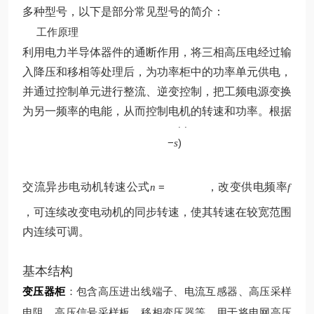
多种型号，以下是部分常见型号的简介：
工作原理
利用电力半导体器件的通断作用，将三相高压电经过输
入降压和移相等处理后，为功率柜中的功率单元供电，
并通过控制单元进行整流、逆变控制，把工频电源变换
p
为另一频率的电能，从而控制电机的转速和功率。根据
60
(
1
f
−
)
s
交流异步电动机转速公式
=
，改变供电频率
n
f
，可连续改变电动机的同步转速，使其转速在较宽范围
内连续可调。
基本结构
变压器柜
：包含高压进出线端子、电流互感器、高压采样
电阻、高压信号采样板、移相变压器等，用于将电网高压