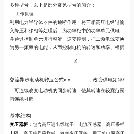
多种型号，以下是部分常见型号的简介：
工作原理
利用电力半导体器件的通断作用，将三相高压电经过输
入降压和移相等处理后，为功率柜中的功率单元供电，
并通过控制单元进行整流、逆变控制，把工频电源变换
p
为另一频率的电能，从而控制电机的转速和功率。根据
60
(
1
f
−
)
s
交流异步电动机转速公式
=
，改变供电频率
n
f
，可连续改变电动机的同步转速，使其转速在较宽范围
内连续可调。
基本结构
变压器柜
：包含高压进出线端子、电流互感器、高压采样
电阻、高压信号采样板、移相变压器等，用于将电网高压