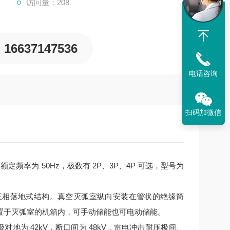
访问量：208
16637147536
电话咨询
扫码加微信
定频率为 50Hz，极数有 2P、3P、4P 可选，型号为
三相落地式结构。真空灭弧室纵向安装在管状的绝缘筒
置于灭弧室的机箱内，可手动储能也可电动储能。
极对地为 42kV，断口间为 48kV，雷电冲击耐压极间、