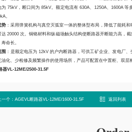
为 75kV，断口间为 85kV。额定电流有 630A、1250A、1600A 
0kA。
优势
：采用弹簧机构与真空灭弧室一体的整体型布局，降低了能耗和
可达 20000 次。铜铬材料和纵磁场触头结构使断路器开断能力高
、寿命长。
范围
：是额定电压为 12kV 的户内断路器，可供工矿企业、发电
无油化、少检修及频繁操作的使用场所，产品可配置在中置柜、双层
器VL-12ME/2500-31.5F
上一个：
AGEVL断路器VL-12ME/1600-31.5F
返回列表
Order