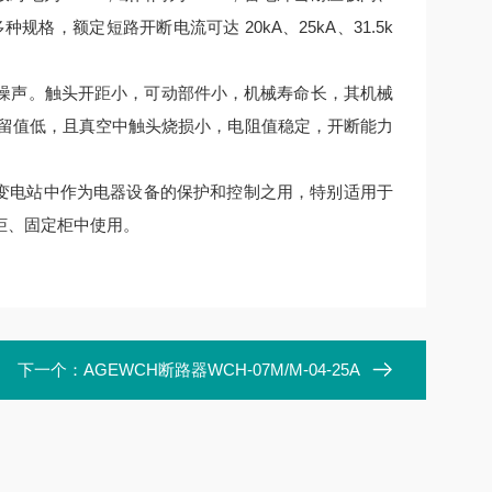
等多种规格，额定短路开断电流可达 20kA、25kA、31.5k
噪声。触头开距小，可动部件小，机械寿命长，其机械
，截留值低，且真空中触头烧损小，电阻值稳定，开断能力
厂、变电站中作为电器设备的保护和控制之用，特别适用于
柜、固定柜中使用。
下一个：
AGEWCH断路器WCH-07M/M-04-25A