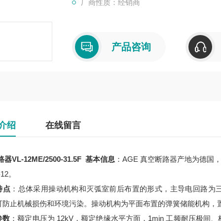
厂商性质：经销商
产品咨询
介绍
在线留言
器VL-12ME/2500-31.5F
基本信息
：AGE 真空断路器产地为德国，额
-12。
特点
：总体采用操动机构和灭弧室前后布置的形式，主导电回路为
可防止机械损伤和环境污染。操动机构为平面布置的弹簧储能机构，
参数
：额定电压为 12kV，额定绝缘水平方面，1min 工频耐压极间、