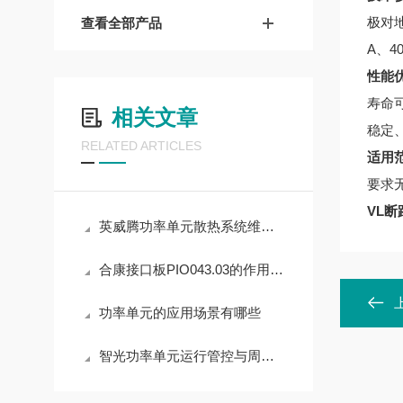
极对地
查看全部产品
A、4
性能
寿命
相关文章
稳定
RELATED ARTICLES
适用
要求
VL断路
英威腾功率单元散热系统维护要点
合康接口板PIO043.03的作用及硬件架构原理
功率单元的应用场景有哪些
智光功率单元运行管控与周期养护实操解析