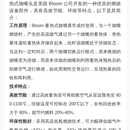
热式烧嘴头是美国 Bloom 公司开发的一种优良的燃烧
设备部件，具有高效节能、环保等特点，以下是其简
介：
工作原理
：Bloom 蓄热式烧嘴通常成对使用，当一个烧嘴
燃烧时，产生的高温烟气通过另一个烧嘴的蓄热体，将热
量传递给蓄热体并储存起来，此时该烧嘴处于排烟状态；
当达到一定时间后，两个烧嘴切换运行模式，原来燃烧的
烧嘴变为排烟，而原来排烟的烧嘴则利用蓄热体预热后的
助燃空气进行燃烧，如此周期性交替运行，实现热量的回
收和再利用。
技术特点
：
高效节能
：通过高效蓄热室可将助燃空气从室温预热至 80
0-1100℃，排烟温度可控制在 200℃以下，余热回收效率
大于 80%，能节约燃料 20%-40%。
环保性能好
：采用高温低氧燃烧技术，可大幅降低烟气中
氮氧化物（NOx）的浓度，NOx 排放量可减少 10%-3