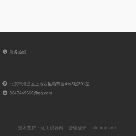
服务热线
北京市海淀区上地西里颂芳园4号3层301室
3047449606@qq.com
技术支持：
化工仪器网
管理登录
sitemap.xml