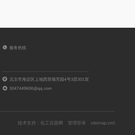
服务热线
北京市海淀区上地西里颂芳园4号3层301室
3047449606@qq.com
技术支持：
化工仪器网
管理登录
sitemap.xml