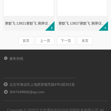
赛默飞 13821赛默飞 测厚仪 货号:13821
赛默飞 13827赛默飞 测厚仪 货号:13827
首页
上一页
下一页
末页
服务热线
北京市海淀区上地西里颂芳园4号3层301室
3047449606@qq.com
Copyright © 2026北京华通科创自动化控制技术有限公司 All